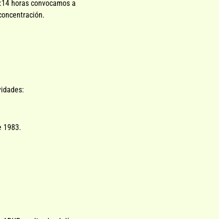
mo:14 horas convocamos a
 concentración.
vidades:
e 1983.