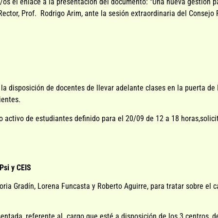
das/os el enlace a la presentación del documento: “Una nueva gestión 
 Rector, Prof. Rodrigo Arim, ante la sesión extraordinaria del Consej
la disposición de docentes de llevar adelante clases en la puerta de 
ientes.
 activo de estudiantes definido para el 20/09 de 12 a 18 horas,solic
Psi y CEIS
oria Gradín, Lorena Funcasta y Roberto Aguirre, para tratar sobre el
sentada, referente al cargo que esté a disposición de los 3 centros, 